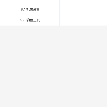
87. 机械设备
99. 钓鱼工具
关于我们 / About Us
快速链接 / 
首页 / H
IMPAMRO 面向船舶物料、备件与海事用品行
业，免费开放第八版 IMPA 编码检索与分类浏
关于我们 /
览，并提供 Kerger、Unitor 补充编码及产品