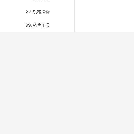
87. 机械设备
99. 钓鱼工具
关于我们 / About Us
快速链接 / 
首页 / H
IMPAMRO 面向船舶物料、备件与海事用品行
业，免费开放第八版 IMPA 编码检索与分类浏
关于我们 /
览，并提供 Kerger、Unitor 补充编码及产品