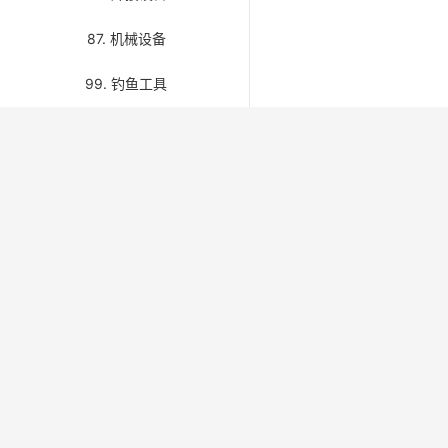
87. 机械设备
99. 钓鱼工具
关于我们 / About Us
快速链接 / 
首页 / H
IMPAMRO 面向船舶物料、备件与海事用品行
业，免费开放第八版 IMPA 编码检索与分类浏
关于我们 /
览，并提供 Kerger、Unitor 补充编码及产品