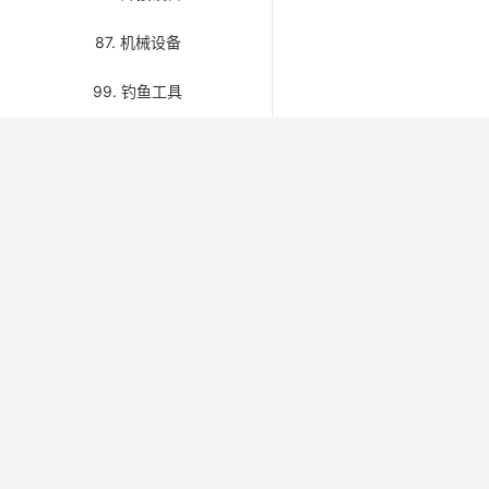
87. 机械设备
99. 钓鱼工具
关于我们 / About Us
快速链接 / 
首页 / H
IMPAMRO 面向船舶物料、备件与海事用品行
业，免费开放第八版 IMPA 编码检索与分类浏
关于我们 /
览，并提供 Kerger、Unitor 补充编码及产品