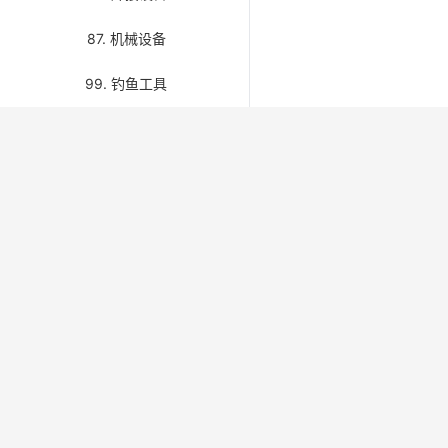
87. 机械设备
99. 钓鱼工具
关于我们 / About Us
快速链接 / 
首页 / H
IMPAMRO 面向船舶物料、备件与海事用品行
业，免费开放第八版 IMPA 编码检索与分类浏
关于我们 /
览，并提供 Kerger、Unitor 补充编码及产品